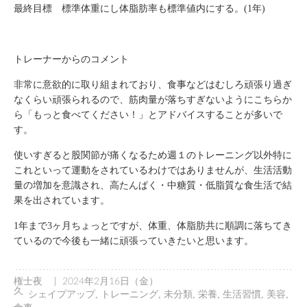
最終目標 標準体重にし体脂肪率も標準値内にする。(1年)
トレーナーからのコメント
非常に意欲的に取り組まれており、食事などはむしろ頑張り過ぎ
なくらい頑張られるので、筋肉量が落ちすぎないようにこちらか
ら「もっと食べてください！」とアドバイスすることが多いで
す。
使いすぎると股関節が痛くなるため週１のトレーニング以外特に
これといって運動をされているわけではありませんが、生活活動
量の増加を意識され、高たんぱく・中糖質・低脂質な食生活で結
果を出されています。
1年まで3ヶ月ちょっとですが、体重、体脂肪共に順調に落ちてき
ているので今後も一緒に頑張っていきたいと思います。
|
権士夜
2024年2月16日（金）
久
シェイプアップ
,
トレーニング
,
未分類
,
栄養
,
生活習慣
,
美容
,