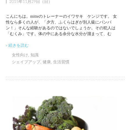
|
2015年11月29日（日）
こんにちは。mitteのトレーナーのイワサキ ケンジです。 女
性なら多くの人が、「夕方、ふくらはぎが別人級にパンパ
ン！」そんな経験があるのではないでしょうか。その犯人は
「むくみ」です。体の中にある余分な水分が溜まって、む
› 続きを読む
女性向け
,
知識
シェイプアップ
,
健康
,
生活習慣