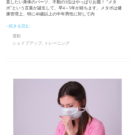
直したい身体のパーツ、不動の1位はやっぱりお腹！ “メタ
ボ”という言葉が誕生して、早4～5年が経ちます。メタボは健
康管理上、特に40歳以上の中年男性に対して内
› 続きを読む
運動
シェイプアップ
,
トレーニング